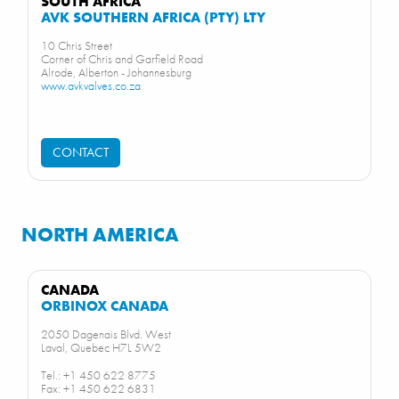
SOUTH AFRICA
AVK SOUTHERN AFRICA (PTY) LTY
10 Chris Street
Corner of Chris and Garfield Road
Alrode, Alberton - Johannesburg
www.avkvalves.co.za
CONTACT
NORTH AMERICA
CANADA
ORBINOX CANADA
2050 Dagenais Blvd. West
Laval, Quebec H7L 5W2
Tel.: +1 450 622 8775
Fax: +1 450 622 6831