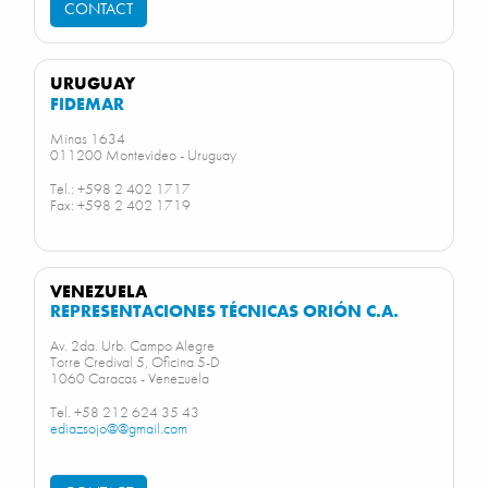
CONTACT
URUGUAY
FIDEMAR
Minas 1634
011200 Montevideo - Uruguay
Tel.: +598 2 402 1717
Fax: +598 2 402 1719
VENEZUELA
REPRESENTACIONES TÉCNICAS ORIÓN C.A.
Av. 2da. Urb. Campo Alegre
Torre Credival 5, Oficina 5-D
1060 Caracas - Venezuela
Tel. +58 212 624 35 43
ediazsojo@@gmail.com