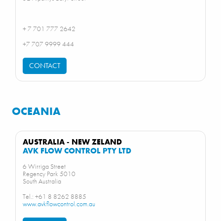
+ 7 701 777 2642
+7 707 9999 444
CONTACT
OCEANIA
AUSTRALIA - NEW ZELAND
AVK FLOW CONTROL PTY LTD
6 Wirriga Street
Regency Park 5010
South Australia
Tel.: +61 8 8262 8885
www.avkflowcontrol.com.au