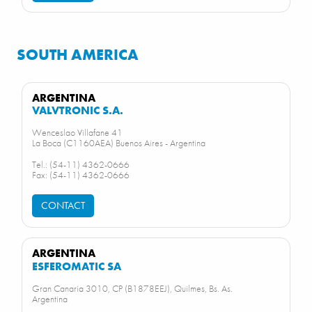
SOUTH AMERICA
ARGENTINA
VALVTRONIC S.A.
Wenceslao Villafane 41
La Boca (C1160AEA) Buenos Aires - Argentina
Tel.: (54-11) 4362-0666
Fax: (54-11) 4362-0666
CONTACT
ARGENTINA
ESFEROMATIC SA
Gran Canaria 3010, CP (B1878EEJ), Quilmes, Bs. As.
Argentina