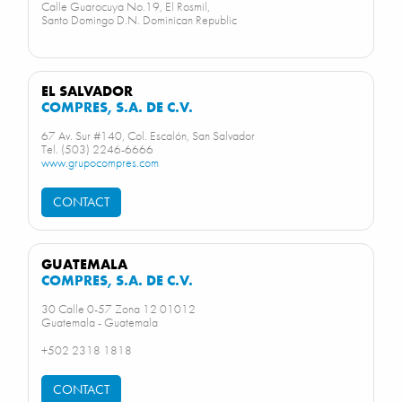
Calle Guarocuya No.19, El Rosmil,
Santo Domingo D.N. Dominican Republic
EL SALVADOR
COMPRES, S.A. DE C.V.
67 Av. Sur #140, Col. Escalón, San Salvador
Tel. (503) 2246-6666
www.grupocompres.com
CONTACT
GUATEMALA
COMPRES, S.A. DE C.V.
30 Calle 0-57 Zona 12 01012
Guatemala - Guatemala
+502 2318 1818
CONTACT