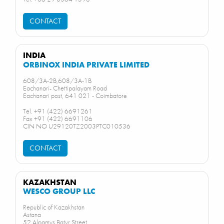
CONTACT
INDIA
ORBINOX INDIA PRIVATE LIMITED
608/3A-2B,608/3A-1B
Eachanari- Chettipalayam Road
Eachanari post, 641 021 - Coimbatore
Tel. +91 (422) 6691261
Fax +91 (422) 6691106
CIN NO U29120TZ2003PTC010536
CONTACT
KAZAKHSTAN
WESCO GROUP LLC
Republic of Kazakhstan
Astana
52 Alpamys Batyr Street