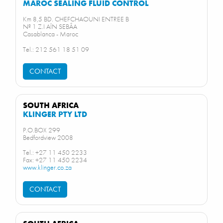
MAROC SEALING FLUID CONTROL
Km 8,5 BD. CHEFCHAOUNI ENTREE B
Nª 1 Z.I AÏN SEBÂA
Casablanca - Maroc
Tel.: 212 561 18 51 09
CONTACT
SOUTH AFRICA
KLINGER PTY LTD
P.O.BOX 299
Bedfordview 2008
Tel.: +27 11 450 2233
Fax: +27 11 450 2234
www.klinger.co.za
CONTACT