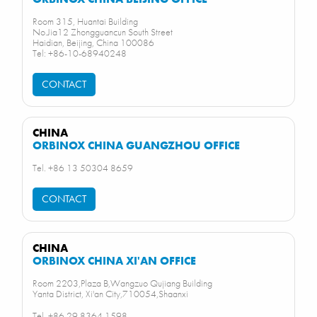
Room 315, Huantai Building
No.Jia12 Zhongguancun South Street
Haidian, Beijing, China 100086
Tel: +86-10-68940248
CONTACT
CHINA
ORBINOX CHINA GUANGZHOU OFFICE
Tel. +86 13 50304 8659​
CONTACT
CHINA
ORBINOX CHINA XI'AN OFFICE
Room 2203,Plaza B,Wangzuo Qujiang Building
Yanta District, Xi'an City,710054,Shaanxi
Tel. +86 29 8364 1598