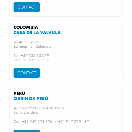
CONTACT
COLOMBIA
CASA DE LA VALVULA
via 40 n71-299
Barranquilla - Colombia
Tel.: +57 535 33 079
Fax: +57 535 31 270
CONTACT
PERU
ORBINOX PERÚ
Av. Javier Prado Este 488, Piso 9
San Isidro, Lima
Cel.: +51 947 278 976 / +51 947 279 187