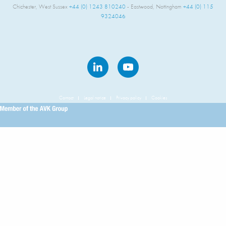
Chichester, West Sussex
+44 (0) 1243 810240
- Eastwood, Nottingham
+44 (0) 115
9324046
Contact
Legal notice
Privacy policy
Cookies